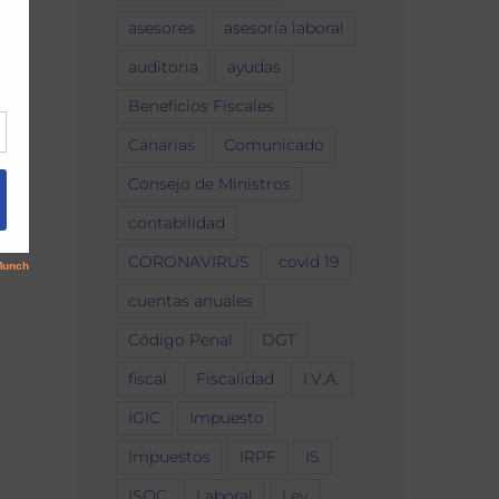
asesores
asesoría laboral
auditoria
ayudas
Beneficios Fiscales
Canarias
Comunicado
Consejo de Ministros
contabilidad
CORONAVIRUS
covid 19
cuentas anuales
Código Penal
DGT
fiscal
Fiscalidad
I.V.A.
IGIC
Impuesto
Impuestos
IRPF
IS
ISOC
Laboral
Ley