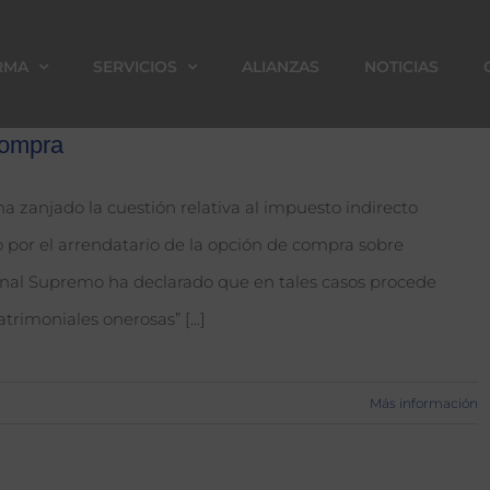
IRMA
SERVICIOS
ALIANZAS
NOTICIAS
compra
a zanjado la cuestión relativa al impuesto indirecto
do por el arrendatario de la opción de compra sobre
unal Supremo ha declarado que en tales casos procede
trimoniales onerosas” [...]
Más información