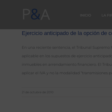
Saltar
al
INICIO
LA F
contenido
Ejercicio anticipado de la opción de 
En una reciente sentencia, el Tribunal Supremo h
aplicable en los supuestos de ejercicio anticipa
inmuebles en arrendamiento financiero. El Trib
aplicar el IVA y no la modalidad “transmisiones pa
21 de octubre de 2010