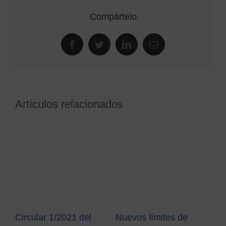
Compártelo
Facebook
Twitter
LinkedIn
Correo
electrónico
Artículos relacionados
Circular 1/2021 del
Nuevos límites de
Mo