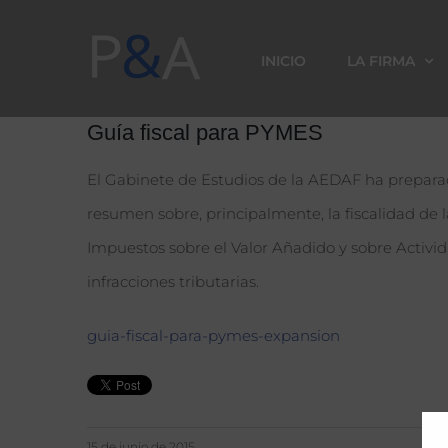
Saltar
al
INICIO
LA FIRMA
contenido
Guía fiscal para PYMES
El Gabinete de Estudios de la AEDAF ha preparado
resumen sobre, principalmente, la fiscalidad de l
Impuestos sobre el Valor Añadido y sobre Activi
infracciones tributarias.
guia-fiscal-para-pymes-expansion
15 de junio de 2015