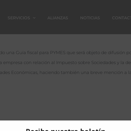
SERVICIOS
ALIANZAS
NOTICIAS
CONTAC
 una Guía fiscal para PYMES que será objeto de difusión por
a empresa con relación al Impuesto sobre Sociedades y la decla
dades Económicas, haciendo también una breve mención a las