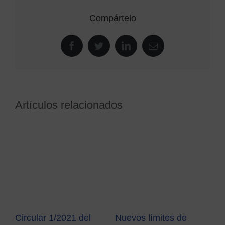
Compártelo
Facebook
Twitter
LinkedIn
Correo
electrónico
Artículos relacionados
Circular 1/2021 del
Nuevos límites de
Mo