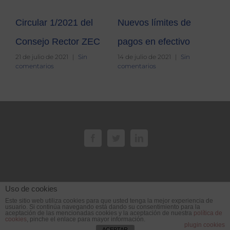
Circular 1/2021 del
Nuevos límites de
Mo
e:
Consejo Rector ZEC
pagos en efectivo
Mo
21 de julio de 2021
|
Sin
14 de julio de 2021
|
Sin
IS
De
comentarios
comentarios
an
re
de
in
y 
15 
co
Uso de cookies
Este sitio web utiliza cookies para que usted tenga la mejor experiencia de
usuario. Si continúa navegando está dando su consentimiento para la
aceptación de las mencionadas cookies y la aceptación de nuestra
política de
cookies
, pinche el enlace para mayor información.
plugin cookies
ACEPTAR